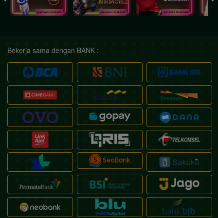
Bekerja sama dengan BANK :