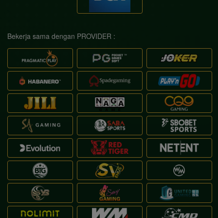
Bekerja sama dengan PROVIDER :