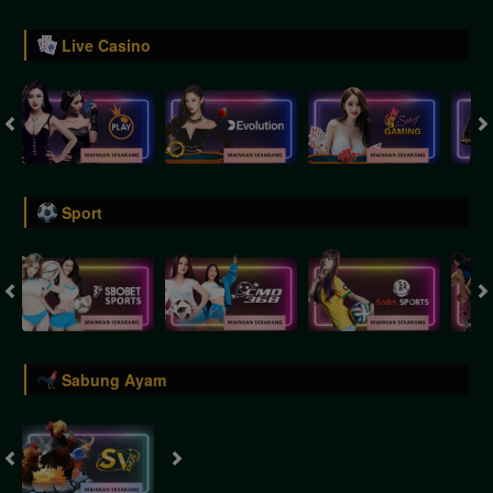
Live Casino
Sport
Sabung Ayam