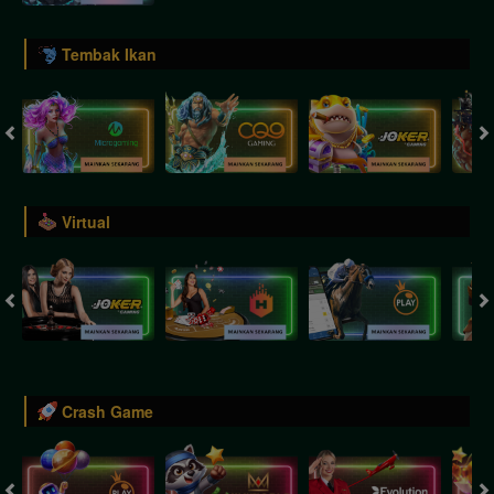
Tembak Ikan
Virtual
Crash Game