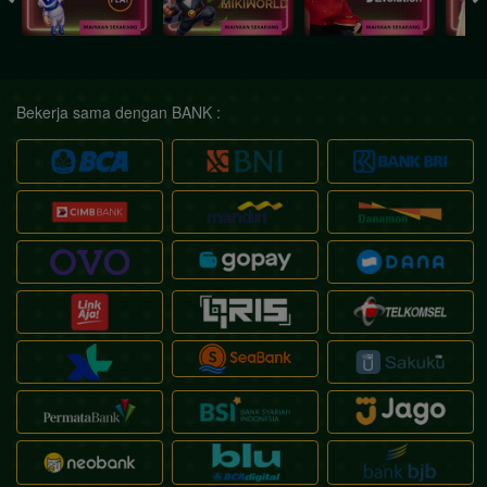
Bekerja sama dengan BANK :