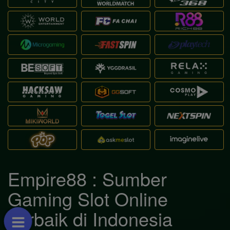
Empire88 : Sumber
Gaming Slot Online
Terbaik di Indonesia