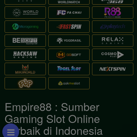
Empire88 : Sumber
Gaming Slot Online
Terbaik di Indonesia